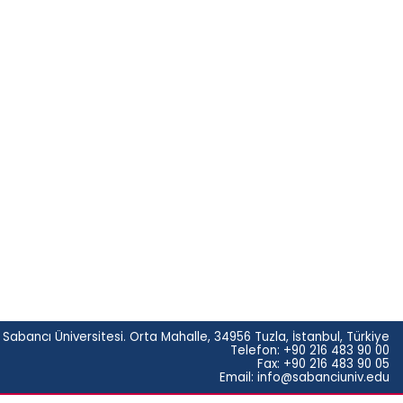
 Sabancı Üniversitesi. Orta Mahalle, 34956 Tuzla, İstanbul, Türkiye
Telefon: +90 216 483 90 00
Fax: +90 216 483 90 05
Email: info@sabanciuniv.edu