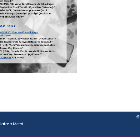
©
nlatma Metni