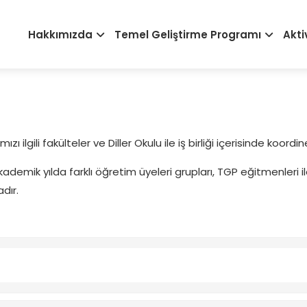
Main
Hakkımızda
Temel Geliştirme Programı
Akti
navigation
lgili fakülteler ve Diller Okulu ile iş birliği içerisinde koordi
mik yılda farklı öğretim üyeleri grupları, TGP eğitmenleri ile b
adır.