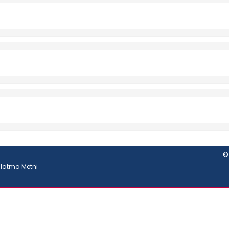
©
nlatma Metni